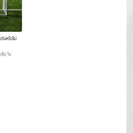
ิงหรือไม่
อไม่ ใน