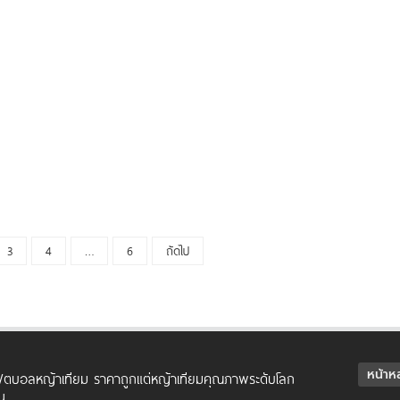
3
4
…
6
ถัดไป
หน้าห
มฟุตบอลหญ้าเทียม ราคาถูกแต่หญ้าเทียมคุณภาพระดับโลก
น