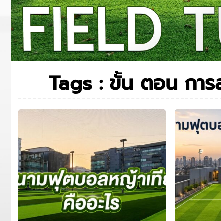
Tags : ขั้น ตอน กา