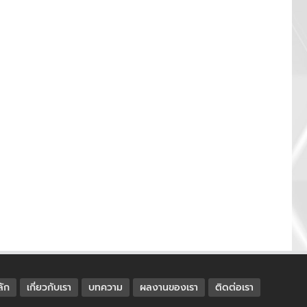
ลัก
เกี่ยวกับเรา
บทความ
ผลงานของเรา
ติดต่อเรา