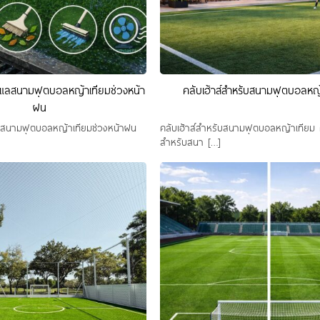
ะดูแลสนามฟุตบอลหญ้าเทียมช่วงหน้า
คลับเฮ้าส์สำหรับสนามฟุตบอลหญ
ฝน
ูแลสนามฟุตบอลหญ้าเทียมช่วงหน้าฝน
คลับเฮ้าส์สำหรับสนามฟุตบอลหญ้าเทียม ค
สำหรับสนา […]