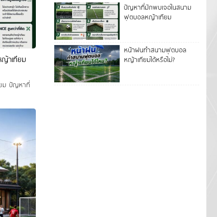
ปัญหาที่มักพบเจอในสนาม
ฟุตบอลหญ้าเทียม
หน้าฝนทำสนามฟุตบอล
ญ้าเทียม
หญ้าเทียมได้หรือไม่?
ม ปัญหาที่