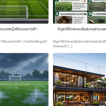
ตบอลหญ้าเทียมบนดาดฟ้า
ปัญหาที่มักพบเจอในสนามฟุตบอลห
เทียมบนดาดฟ้า ทางเลือกเพิ่มมูลค่า
ปัญหาที่มักพบเจอในสนามฟุตบอลหญ้าเทีย
มักพบเจอใ […]