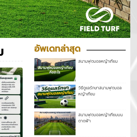
อัพเดทล่าสุด
ม
สนามฟุตบอลหญ้าเทียม
วิธีดูแลรักษาสนามฟุตบอล
หญ้าเทียม
สนามฟุตบอลหญ้าเทียมบน
ดาดฟ้า