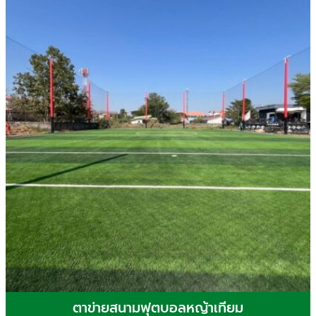
ตาข่ายสนามฟุตบอลหญ้าเทียม