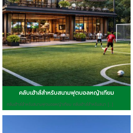
คลับเฮ้าส์สำหรับสนามฟุตบอลหญ้าเทียม
คลับเฮ้าส์สำหรับสนามฟุตบอลหญ้าเทียม คลับเฮ้าส์สำหรับสนา […]