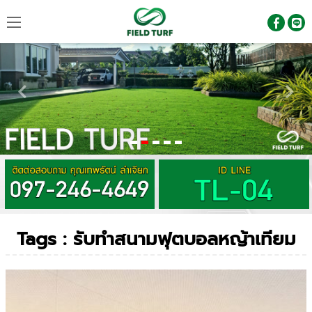
Tags : รับทำสนามฟุตบอลหญ้าเทียม