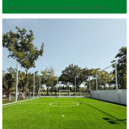
ตาข่ายสนามฟุตบอลหญ้าเทียม สนามฟุตบอลให้เช่าเป็นธุรกิจที […]