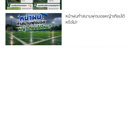
หน้าฝนทำสนามฟุตบอลหญ้าเทียมได้
หรือไม่?