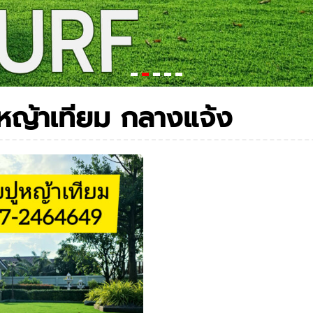
 หญ้าเทียม กลางแจ้ง