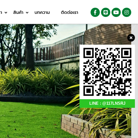
า
สินค้า
บทความ
ติดต่อเรา
LINE : @117LNSRJ