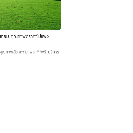
าเทียม คุณภาพดีราคาไม่แพง
 คุณภาพดี​ราคาไม่แพง ***ฟรี บริการ