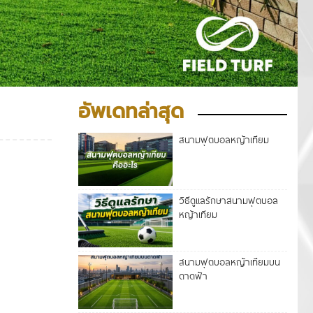
อัพเดทล่าสุด
สนามฟุตบอลหญ้าเทียม
วิธีดูแลรักษาสนามฟุตบอล
หญ้าเทียม
สนามฟุตบอลหญ้าเทียมบน
ดาดฟ้า