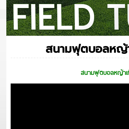
สนามฟุตบอลหญ้าเ
สนามฟุตบอลหญ้าเทีย