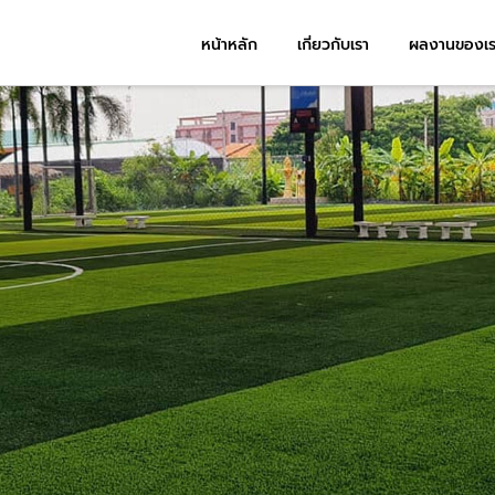
หน้าหลัก
เกี่ยวกับเรา
ผลงานของเร