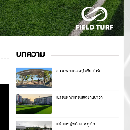
บทความ
สนามฟุตบอลหญ้าเทียมในร่ม
เปลี่ยนหญ้าเทียมเขตยานนาวา
เปลี่ยนหญ้าเทียม จ.ภูเก็ต