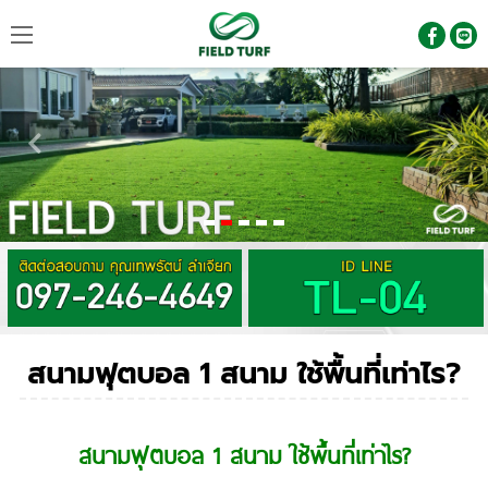
สนามฟุตบอล 1 สนาม ใช้พื้นที่เท่าไร?
สนามฟุตบอล 1 สนาม ใช้พื้นที่เท่าไร?