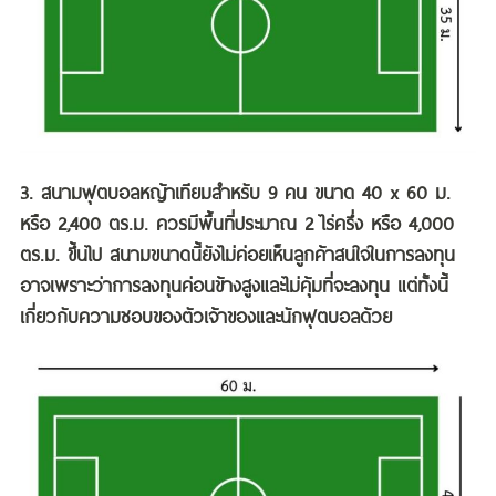
3. สนามฟุตบอลหญ้าเทียมสำหรับ 9 คน ขนาด 40 x 60 ม.
หรือ 2,400 ตร.ม. ควรมีพื้นที่ประมาณ 2 ไร่ครึ่ง หรือ 4,000
ตร.ม. ขึ้นไป สนามขนาดนี้ยังไม่ค่อยเห็นลูกค้าสนใจในการลงทุน
อาจเพราะว่าการลงทุนค่อนข้างสูงและไม่คุ้มที่จะลงทุน แต่ทั้งนี้
เกี่ยวกับความชอบของตัวเจ้าของและนักฟุตบอลด้วย