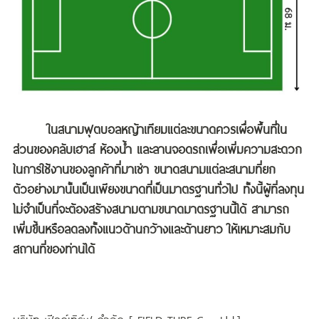
ในสนามฟุตบอลหญ้าเทียมแต่ละขนาดควรเผื่อพื้นที่ใน
ส่วนของคลับเฮาส์ ห้องน้ำ และลานจอดรถเพื่อเพิ่มความสะดวก
ในการใช้งานของลูกค้าที่มาเช่า ขนาดสนามแต่ละสนามที่ยก
ตัวอย่างมานั้นเป็นเพียงขนาดที่เป็นมาตรฐานทั่วไป ทั้งนี้ผู้ที่ลงทุน
ไม่จำเป็นที่จะต้องสร้างสนามตามขนาดมาตรฐานนี้ได้ สามารถ
เพิ่มขึ้นหรือลดลงทั้งแนวด้านกว้างและด้านยาว ให้เหมาะสมกับ
สถานที่ของท่านได้