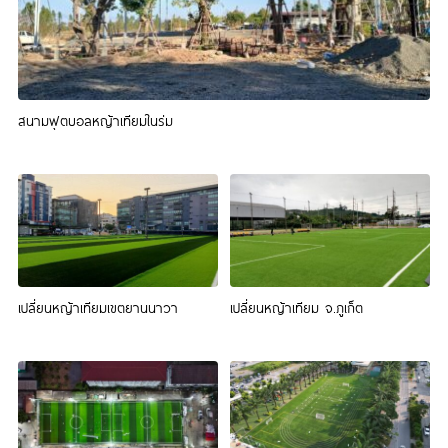
สนามฟุตบอลหญ้าเทียมในร่ม
เปลี่ยนหญ้าเทียมเขตยานนาวา
เปลี่ยนหญ้าเทียม จ.ภูเก็ต