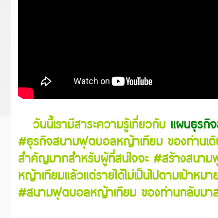
วันนี้เรามีสาระความรู้เกี่ยวกับ
แผนธุรกิ
#ธุรกิจสนามฟุตบอลหญ้าเทียม ของท่านเติบโต
สำคัญมากสำหรับผู้ที่สนใจจะ #สร้างสนามฟ
หญ้าเทียมแล้วแต่รายได้ไม่เป็นไปตามเป้าหมา
#สนามฟุตบอลหญ้าเทียม ของท่านกลับมาสร้าง