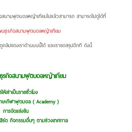
สนามฟุตบอลหญ้าเทียมไปแล้วสามารถ สามารถไปดูได้ที่
แผนธุรกิจสนามฟุตบอลหญ้าเทียม
ปดูคลิปของเราด้านบนนี้ได้ และเราขอสรุปอีกที ดังนี้
ุรกิจสนามฟุตบอลหญ้าเทียม
ให้เช่าเป็นรายชั่วโมง
ักษะกีฬาฟุตบอล ( Academy )
การจัดแข่งขัน
ิร์ต กิจกรรมอื่นๆ ตามช่วงเทศกาล