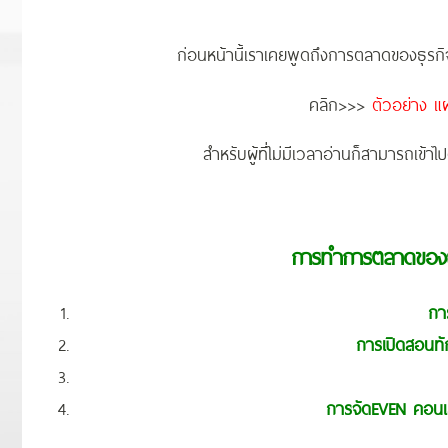
ก่อนหน้านี้เราเคยพูดถึงการตลาดของธุรกิจ
คลิก>>>
ตัวอย่าง 
สำหรับผู้ที่ไม่มีเวลาอ่านก็สามารถเข้าไ
การทำการตลาดของธ
การ
การเปิดสอนท
การจัดEVEN คอนเส