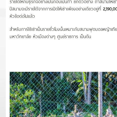
รายได้ให้กับธุรกิจอย่างเป็นกอบเป็นกำ ยกตัวอย่าง ถ้าสนามให้เช
ปีสนามจะมีรายได้จากการเปิดให้เช่าเพียงอย่างเดียวอยู่ที่
2,190,0
หัวข้อต่อไปแล้ว
สำหรับการใช้เช่าเป็นรายชั่วโมงนั้นเหมาะกับสนามฟุตบอลหญ้าเทียม
มหาวิทยาลัย หัวเมืองต่างๆ ศูนย์ราชการ เป็นต้น