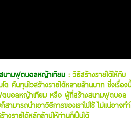
จสนามฟุตบอลหญ้าเทียม
: วิธีสร้างรายได้ให้กับ
 คืนทุนใวสร้างรายได้หลายล้านบาท ซึ่งเรื่องนี
ุตบอลหญ้าเทียม หรือ ผู้ที่สร้างสนามฟุตบอล
ยก็สามารถนำเอาวิธีการของเราไปใช้ ไม่แน่อาจทำใ
รายได้หลักล้านให้ท่านก็เป็นได้