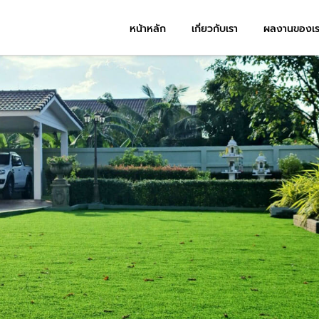
หน้าหลัก
เกี่ยวกับเรา
ผลงานของเร