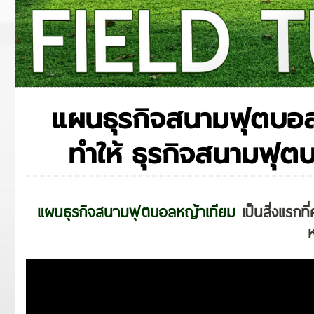
แผนธุรกิจสนามฟุตบอลหญ
ทำให้ ธุรกิจสนามฟุต
แผนธุรกิจสนามฟุตบอลหญ้าเทียม
เป็นสิ่งแรกท